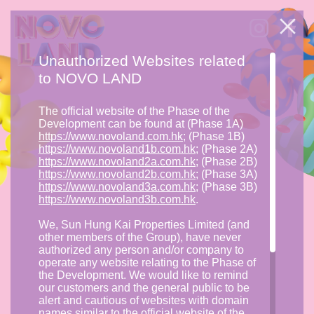
Unauthorized Websites related
to NOVO LAND
The official website of the Phase of the
Development can be found at (Phase 1A)
https://www.novoland.com.hk
; (Phase 1B)
https://www.novoland1b.com.hk
; (Phase 2A)
https://www.novoland2a.com.hk
; (Phase 2B)
https://www.novoland2b.com.hk
; (Phase 3A)
https://www.novoland3a.com.hk
; (Phase 3B)
https://www.novoland3b.com.hk
.
We, Sun Hung Kai Properties Limited (and
other members of the Group), have never
authorized any person and/or company to
operate any website relating to the Phase of
the Development. We would like to remind
our customers and the general public to be
alert and cautious of websites with domain
names similar to the official website of the