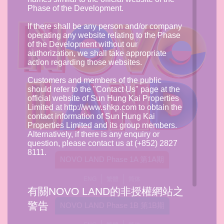
Phase of the Development.
If there shall be any person and/or company
operating any website relating to the Phase
of the Development without our
authorization, we shall take appropriate
action regarding those websites.
Customers and members of the public
should refer to the "Contact Us" page at the
official website of Sun Hung Kai Properties
Limited at http://www.shkp.com to obtain the
contact information of Sun Hung Kai
Properties Limited and its group members.
Alternatively, if there is any enquiry or
question, please contact us at (+852) 2827
8111.
NOVO LAND Phase 1A 第1A期
ENG
繁體
简体
有關NOVO LAND的非授權網站之
警告
NOVO LAND Phase 1B 第1B期