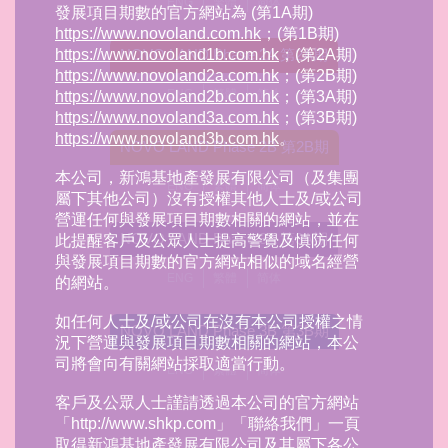
ENG
繁體
简体
發展項目期數的官方網站為 (第1A期)
https://www.novoland.com.hk
；(第1B期)
https://www.novoland1b.com.hk
；(第2A期)
NOVO LAND Phase 2A 第2A期
https://www.novoland2a.com.hk
；(第2B期)
ENG
繁體
简体
https://www.novoland2b.com.hk
；(第3A期)
https://www.novoland3a.com.hk
；(第3B期)
https://www.novoland3b.com.hk
。
NOVO LAND Phase 2B 第2B期
本公司，新鴻基地產發展有限公司（及集團
ENG
繁體
简体
屬下其他公司）沒有授權其他人士及/或公司
營運任何與發展項目期數相關的網站，並在
NOVO LAND Phase 3A 第3A期
此提醒客戶及公眾人士提高警覺及慎防任何
與發展項目期數的官方網站相似的域名經營
ENG
繁體
简体
的網站。
如任何人士及/或公司在沒有本公司授權之情
NOVO LAND Phase 3B 第3B期
況下營運與發展項目期數相關的網站，本公
司將會向有關網站採取適當行動。
ENG
繁體
简体
客戶及公眾人士謹請透過本公司的官方網站
「http://www.shkp.com」「聯絡我們」一頁
取得新鴻基地產發展有限公司及其屬下各公